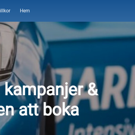
illkor
Hem
n, kampanjer &
n att boka