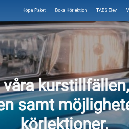
Köpa Paket
Boka Körlektion
TABS Elev
V
 våra kurstillfälle
en samt möjlighete
körlektioner.