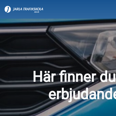
Här finner du
erbjudand